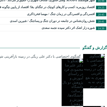
شهر هوشمند ناعادلانه؛ وقتی فناوری، شکاف شهری را عمیق‌تر می‌کند / دکت
16:44
اقتصاد روزمره: کسب‌ و کارهای کوچک در تنگنای بقا؛ اقتصاد از پایین چگونه
19:25
افسردگی و افسردگی در زمان جنگ / مهسا فخرذاکری
20:45
نقش روان‌شناس در جامعه در دوران جنگ و پساجنگ / شیرین اسدی
20:41
شوره زار اشک اثر دکتر سیده نجمه سعدی
14:39
گزارش و گفتگو
گفتگوی اختصاصی با دکتر علی ریگی در زمینه بازآفرینی شه