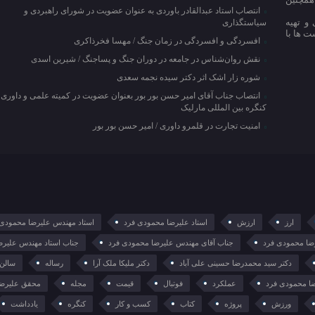
انتصاب استاد عبدالقادر باوردی به عنوان عضویت در شورای راهبردی و
و تهیه
سیاستگذاری
ت ها با
افسردگی و افسردگی در زمان جنگ / مهسا فخرذاکری
نقش روان‌شناس در جامعه در دوران جنگ و پساجنگ / شیرین اسدی
شوره زار اشک اثر دکتر سیده نجمه سعدی
انتصاب جناب آقای امیر حسن بور بور بعنوان عضویت در کمیته علمی و داوری
کنگره بین المللی مارلیک
امنیت تجارت در قلمرو داوری / امیر حسن بور بور
ارز
ارزش
استاد علیرضا محمودی فرد
استاد مهندس علیرضا محمودی 
رضا محمودی فرد
جناب آقای مهندس علیرضا محمودی فرد
جناب استاد مهندس علیرض
دکتر سید محمدرضا حسینی علی آباد
دکتر ملیکا ملک آرا
رساله
سالن
ا محمودی فرد
عملکرد
فوتبال
قیمت
مجله
محقق علیرضا
ورزش
پروژه
کتاب
کسب و کار
کنگره
یادداشت