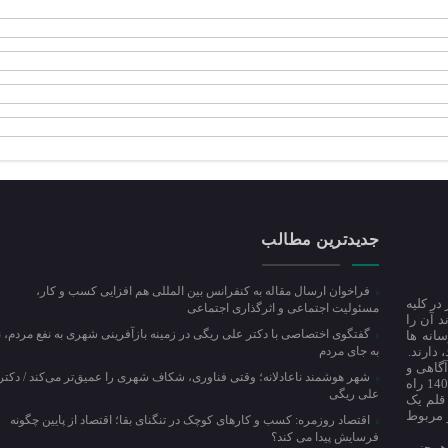
جدیدترین مطالب
فراخوان ارسال مقاله به کنفرانس بین المللی هم افزایی کسب و کار،
در کلیه
مسئولیت اجتماعی و اثرگذاری اجتماعی
 آن را
گفتگوی اختصاصی با دکتر علی ریگی در زمینه بازآفرینی شهری به نفع مردم، ن
انه ها
 دارند.
به جای مردم
آگاهی و
شهر هوشمند ناعادلانه؛ وقتی فناوری، شکاف شهری را عمیق‌تر می‌کند / دکتر
اطلاع رسانی تحلیلی در باب مسائل روز کشور و استان مازندران در زمستان سال 1401 راه
علی ریگی
 قلم یک
 مربوط
اقتصاد روزمره: کسب‌ و کارهای کوچک در تنگنای بقا؛ اقتصاد از پایین چگونه
فرسایش پیدا می کند؟
 همچنین