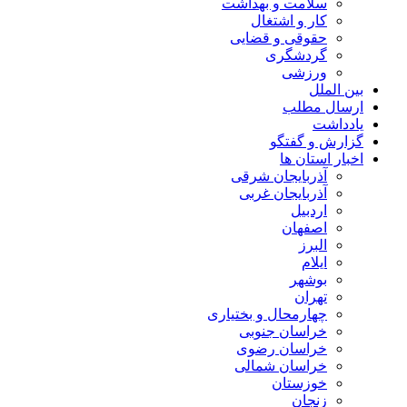
سلامت و بهداشت
کار و اشتغال
حقوقی و قضایی
گردشگری
ورزشی
بین الملل
ارسال مطلب
یادداشت
گزارش و گفتگو
اخبار استان ها
آذربایجان شرقی
آذربایجان غربی
اردبیل
اصفهان
البرز
ایلام
بوشهر
تهران
چهارمحال و بختیاری
خراسان جنوبی
خراسان رضوی
خراسان شمالی
خوزستان
زنجان