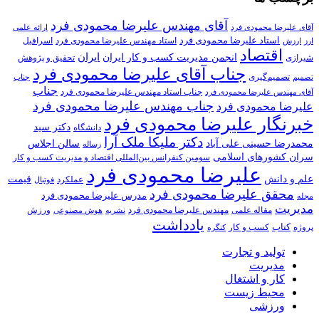
آقای مهندس علیرضا محمودی فرد
آقای علیرضا محمودی فرد
ارائه علمی
استاد علیرضا محمودی فرد
استاد مهندس علیرضا محمودی فرد
ارزش
اسرافیل
ارز
اقتصاد
انجمن مدیریت کسب و کار ایران
ایران
تحقیق و پژوهش
شیرازی
جناب آقای علیرضا محمودی فرد
تصمیم‌گیری
تصمیم
جناب
جناب
جناب استاد مهندس علیرضا محمودی فرد
آقای مهندس علیرضا محمودی فرد
جناب مهندس علیرضا محمودی فرد
علیرضا محمودی فرد
خبرنگار علیرضا محمودی فرد
دکتر سید
دانشگاه
دکتر ملیکا ملک آرا
محمدرضا حسینی علی آباد
سالن اجلاس
رساله
سران کشورهای اسلامی
سومین کنفرانس بین‌المللی اقتصاد و مدیریت کسب و کار
علیرضا محمودی فرد
علم و دانش
قیمت
عملکرد
فوتبال
محقق علیرضا محمودی فرد
مدرس علیرضا محمودی فرد
مجله
مدیریت
مهندس علیرضا محمودی فرد
ورزش
مقاله علمی
نشریه
هوش مصنوعی
یادداشت
کتاب
کسب و کار
پروژه
کنگره
تولید و تجارت
مدیریت
کار و اشتغال
محیط زیست
ورزشی