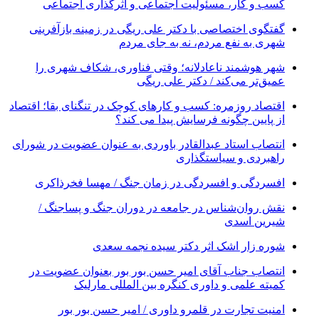
کسب و کار، مسئولیت اجتماعی و اثرگذاری اجتماعی
گفتگوی اختصاصی با دکتر علی ریگی در زمینه بازآفرینی
شهری به نفع مردم، نه به جای مردم
شهر هوشمند ناعادلانه؛ وقتی فناوری، شکاف شهری را
عمیق‌تر می‌کند / دکتر علی ریگی
اقتصاد روزمره: کسب‌ و کارهای کوچک در تنگنای بقا؛ اقتصاد
از پایین چگونه فرسایش پیدا می کند؟
انتصاب استاد عبدالقادر باوردی به عنوان عضویت در شورای
راهبردی و سیاستگذاری
افسردگی و افسردگی در زمان جنگ / مهسا فخرذاکری
نقش روان‌شناس در جامعه در دوران جنگ و پساجنگ /
شیرین اسدی
شوره زار اشک اثر دکتر سیده نجمه سعدی
انتصاب جناب آقای امیر حسن بور بور بعنوان عضویت در
کمیته علمی و داوری کنگره بین المللی مارلیک
امنیت تجارت در قلمرو داوری / امیر حسن بور بور