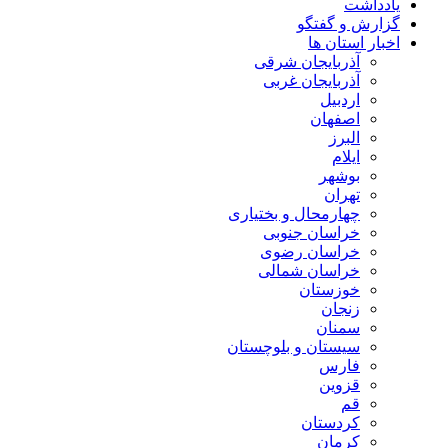
یادداشت
گزارش و گفتگو
اخبار استان ها
آذربایجان شرقی
آذربایجان غربی
اردبیل
اصفهان
البرز
ایلام
بوشهر
تهران
چهارمحال و بختیاری
خراسان جنوبی
خراسان رضوی
خراسان شمالی
خوزستان
زنجان
سمنان
سیستان و بلوچستان
فارس
قزوین
قم
کردستان
کرمان