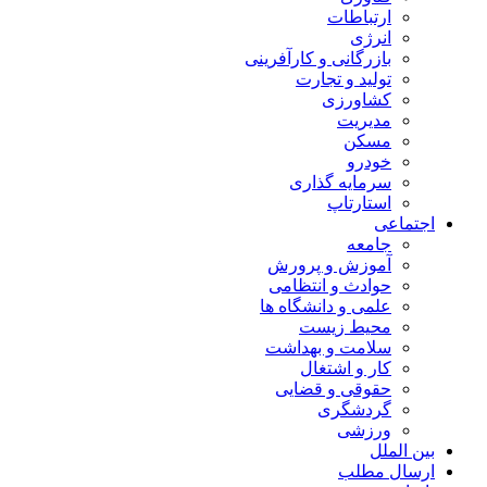
ارتباطات
انرژی
بازرگانی و کارآفرینی
تولید و تجارت
کشاورزی
مدیریت
مسکن
خودرو
سرمایه گذاری
استارتاپ
اجتماعی
جامعه
آموزش و پرورش
حوادث و انتظامی
علمی و دانشگاه ها
محیط زیست
سلامت و بهداشت
کار و اشتغال
حقوقی و قضایی
گردشگری
ورزشی
بین الملل
ارسال مطلب