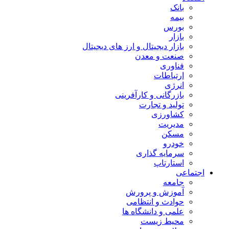
بانک
بیمه
بورس
بازار
بازار دیجیتال و ارز های دیجیتال
صنعت و معدن
فناوری
ارتباطات
انرژی
بازرگانی و کارآفرینی
تولید و تجارت
کشاورزی
مدیریت
مسکن
خودرو
سرمایه گذاری
استارتاپ
اجتماعی
جامعه
آموزش و پرورش
حوادث و انتظامی
علمی و دانشگاه ها
محیط زیست