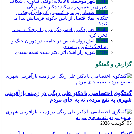
16:44
شهر هوشمند ناعادلانه؛ وقتی فناوری، شکاف
شهری را عمیق‌تر می‌کند / دکتر علی ریگی
19:25
اقتصاد روزمره: کسب‌ و کارهای کوچک در
تنگنای بقا؛ اقتصاد از پایین چگونه فرسایش پیدا می
کند؟
20:45
افسردگی و افسردگی در زمان جنگ / مهسا
فخرذاکری
20:41
نقش روان‌شناس در جامعه در دوران جنگ و
پساجنگ / شیرین اسدی
14:39
شوره زار اشک اثر دکتر سیده نجمه سعدی
گزارش و گفتگو
گفتگوی اختصاصی با دکتر علی ریگی در زمینه بازآفرینی
شهری به نفع مردم، نه به جای مردم
05 آگوست 2026