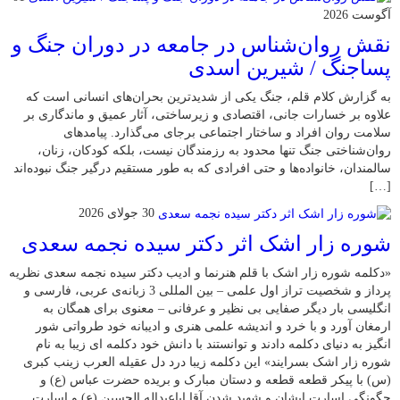
آگوست 2026
نقش روان‌شناس در جامعه در دوران جنگ و
پساجنگ / شیرین اسدی
به گزارش کلام قلم، جنگ یکی از شدیدترین بحران‌های انسانی است که
علاوه بر خسارات جانی، اقتصادی و زیرساختی، آثار عمیق و ماندگاری بر
سلامت روان افراد و ساختار اجتماعی برجای می‌گذارد. پیامدهای
روان‌شناختی جنگ تنها محدود به رزمندگان نیست، بلکه کودکان، زنان،
سالمندان، خانواده‌ها و حتی افرادی که به طور مستقیم درگیر جنگ نبوده‌اند
[…]
30 جولای 2026
شوره زار اشک اثر دکتر سیده نجمه سعدی
«دکلمه شوره زار اشک با قلم هنرنما و ادیب دکتر سیده نجمه سعدی نظریه
پرداز و شخصیت تراز اول علمی – بین المللی 3 زبانه‌ی عربی، فارسی و
انگلیسی بار دیگر صفایی بی نظیر و عرفانی – معنوی برای همگان به
ارمغان آورد و با خرد و اندیشه علمی هنری و ادیبانه خود طرواتی شور
انگیز به دنیای دکلمه دادند و توانستند با دانش خود دکلمه ای زیبا به نام
شوره زار اشک بسرایند» این دکلمه زیبا درد دل عقیله العرب زینب کبری
(س) با پیکر قطعه قطعه و دستان مبارک و بریده حضرت عباس (ع) و
چگونگی اسارت ایشان و شهید شدن آقا اباعبداله الحسین (ع) و اسارت