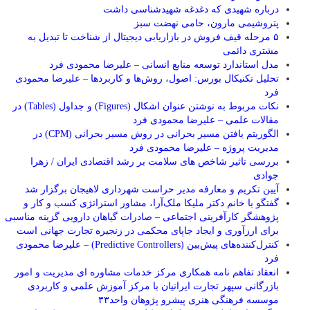
درباره شهیدی که دغدغه شهیدشناسی داشت
پتروشیمی مارون، حامی نهضت سبز
۵ مرحله قیف فروش در بازاریابی دیجیتال از شناخت تا تبدیل به
مشتری دائمی
مدل استاندارد توسعه منابع انسانی – علیرضا محمودی فرد
تحلیل تکنیکال بورس: اصول، روش‌ها و کاربردها – علیرضا محمودی
فرد
نکات مربوط به نوشتن عنوان اشکال (Figures) و جداول (Tables) در
مقالات علمی – علیرضا محمودی فرد
الگوریتم یافتن مسیر بحرانی در روش مسیر بحرانی (CPM) در
مدیریت پروژه – علیرضا محمودی فرد
بررسی تاثیر شاخص های سلامت بر رشد اقتصادی ایران / زهرا
جوادی
آیین تکریم و معارفه مدیر حراست شهرداری لاهیجان برگزار شد
گفتگو با خانم دکتر ملیکا ملک‌آرا، مشاور استراتژی کسب و کار و
پژوهشگر کارآفرینی اجتماعی – صادرات گیاهان دارویی گزینه مناسبی
برای ارزآوری و ایجاد جاپای محکمی در زنجیره تجارت جهانی است
کنترل‌کننده‌های پیش‌بین (Predictive Controllers) – علیرضا محمودی
فرد
انعقاد تفاهم نامه همکاری مرکز خدمات مشاوره ای مدیریت و امور
بازرگانی سپهر تجارت ایرانیان با مرکز آموزش علمی و کاربردی
موسسه فرهنگی هنری پیشرو پژوهان واحد۳۳