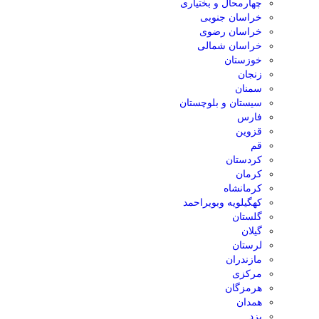
چهارمحال و بختیاری
خراسان جنوبی
خراسان رضوی
خراسان شمالی
خوزستان
زنجان
سمنان
سیستان و بلوچستان
فارس
قزوین
قم
کردستان
کرمان
کرمانشاه
کهگیلویه وبویراحمد
گلستان
گیلان
لرستان
مازندران
مرکزی
هرمزگان
همدان
یزد