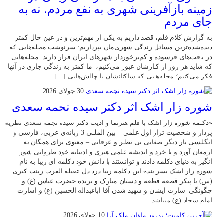
زمینه بازآفرینی شهری به نفع مردم، نه به
جای مردم
به گزارش کلام قلم، قصد داریم به یکی از مهم‌ترین و در عین حال کمتر
دیده‌شده‌ترین مسائل زندگی شهری‌مان بپردازیم: سرنوشت محله‌هایی که
در بافت‌های فرسوده و کم‌برخوردار شهرهای ایران قرار دارند. محله‌هایی
که شاید هر روز از کنارشان عبور می‌کنیم، اما کمتر به زندگی جاری در آنها
فکر می‌کنیم؛ محله‌هایی که ساکنانشان با چالش‌هایی […]
30 جولای 2026
شوره زار اشک اثر دکتر سیده نجمه سعدی
«دکلمه شوره زار اشک با قلم هنرنما و ادیب دکتر سیده نجمه سعدی نظریه
پرداز و شخصیت تراز اول علمی – بین المللی 3 زبانه‌ی عربی، فارسی و
انگلیسی بار دیگر صفایی بی نظیر و عرفانی – معنوی برای همگان به
ارمغان آورد و با خرد و اندیشه علمی هنری و ادیبانه خود طرواتی شور
انگیز به دنیای دکلمه دادند و توانستند با دانش خود دکلمه ای زیبا به نام
شوره زار اشک بسرایند» این دکلمه زیبا درد دل عقیله العرب زینب کبری
(س) با پیکر قطعه قطعه و دستان مبارک و بریده حضرت عباس (ع) و
چگونگی اسارت ایشان و شهید شدن آقا اباعبداله الحسین (ع) و اسارت
امام سجاد (ع) میباشد .
10 جولای 2026