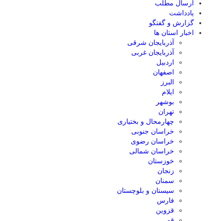
ارسال مطلب
یادداشت
گزارش و گفتگو
اخبار استان ها
آذربایجان شرقی
آذربایجان غربی
اردبیل
اصفهان
البرز
ایلام
بوشهر
تهران
چهارمحال و بختیاری
خراسان جنوبی
خراسان رضوی
خراسان شمالی
خوزستان
زنجان
سمنان
سیستان و بلوچستان
فارس
قزوین
قم