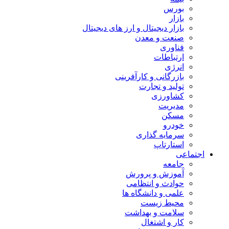
بورس
بازار
بازار دیجیتال و ارز های دیجیتال
صنعت و معدن
فناوری
ارتباطات
انرژی
بازرگانی و کارآفرینی
تولید و تجارت
کشاورزی
مدیریت
مسکن
خودرو
سرمایه گذاری
استارتاپ
اجتماعی
جامعه
آموزش و پرورش
حوادث و انتظامی
علمی و دانشگاه ها
محیط زیست
سلامت و بهداشت
کار و اشتغال