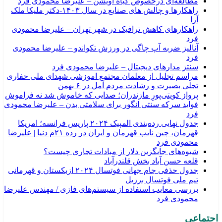
مطالعه‌ای درخصوص گیاه آویشن – علیرضا محمودی فرد
راهکارها و چالش های صنایع در سال ۱۴۰۳-دکتر ملیکا ملک
آرا
راهکارهای کاهش ترافیک در شهر تهران – علیرضا محمودی
فرد
آنالیز ضربه آپ چاگی در ورزش تکواندو – علیرضا محمودی
فرد
سنتز مدارهای دیجیتال – علیرضا محمودی فرد
مراسم تجلیل از معلمان مجتمع اموزشی شهدای ملی حفاری
تجلی بصیرت و رشادت مردم آمل‌ در ۶ بهمن
پرواز کویتی‌پورِ مازندران؛ صدایی که خاموش شد نه فراموش
فواید سرکه سنتی انگور برای سلامتی بدن – علیرضا محمودی
فرد
جدول نهایی رده‌بندی المپیک ۲۰۲۴ پاریس فرانسه؛ امریکا
قهرمان، چین نایب قهرمان و ایران در رده ۲۱م دنیا | علیرضا
محمودی فرد
شیوه‌های جایگزین دلار از مبادات تجاری چیست؟
قلعه حسن آباد بخش قلندرآباد
جدول حذفی جام جهانی فوتسال ۲۰۲۴ ازبکستان و قهرمانی
تیم ملی فوتسال برزیل
بررسی معایب استفاده از سیستم‌های فازی / مهندس علیرضا
محمودی فرد
اجتماعی