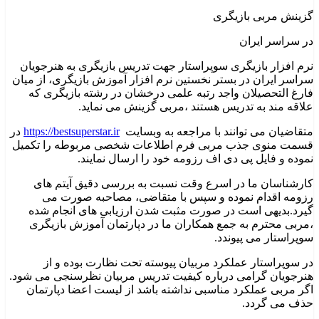
گزینش مربی بازیگری
در سراسر ایران
نرم افزار بازیگری سوپراستار جهت تدریس بازیگری به هنرجویان
سراسر ایران در بستر نخستین نرم افزار آموزش بازیگری، از میان
فارغ التحصیلان واجد رتبه علمی درخشان در رشته بازیگری که
علاقه مند به تدریس هستند ،مربی گزینش می نماید.
متقاضیان می توانند با مراجعه به وبسایت
https://bestsuperstar.ir
در
قسمت منوی جذب مربی فرم اطلاعات شخصی مربوطه را تکمیل
نموده و فایل پی دی اف رزومه خود را ارسال نمایند.
کارشناسان ما در اسرع وقت نسبت به بررسی دقیق آیتم های
رزومه اقدام نموده و سپس با متقاضی، مصاحبه صورت می
گیرد.بدیهی است در صورت مثبت شدن ارزیابی های انجام شده
،مربی محترم به جمع همکاران ما در دپارتمان آموزش بازیگری
سوپراستار می پیوندد.
در سوپراستار عملکرد مربیان پیوسته تحت نظارت بوده و از
هنرجویان گرامی درباره کیفیت تدریس مربیان نظرسنجی می شود.
اگر مربی عملکرد مناسبی نداشته باشد از لیست اعضا دپارتمان
حذف می گردد.