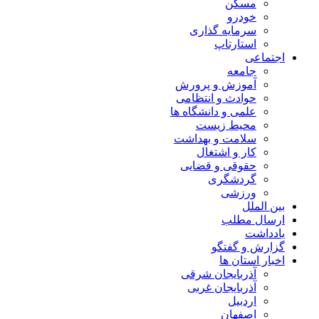
مسکن
خودرو
سرمایه گذاری
استارتاپ
اجتماعی
جامعه
آموزش و پرورش
حوادث و انتظامی
علمی و دانشگاه ها
محیط زیست
سلامت و بهداشت
کار و اشتغال
حقوقی و قضایی
گردشگری
ورزشی
بین الملل
ارسال مطلب
یادداشت
گزارش و گفتگو
اخبار استان ها
آذربایجان شرقی
آذربایجان غربی
اردبیل
اصفهان