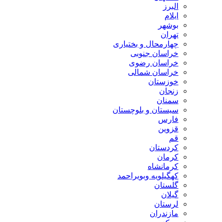
البرز
ایلام
بوشهر
تهران
چهارمحال و بختیاری
خراسان جنوبی
خراسان رضوی
خراسان شمالی
خوزستان
زنجان
سمنان
سیستان و بلوچستان
فارس
قزوین
قم
کردستان
کرمان
کرمانشاه
کهگیلویه وبویراحمد
گلستان
گیلان
لرستان
مازندران