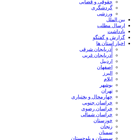
حقوقی و قضایی
گردشگری
ورزشی
بین الملل
ارسال مطلب
یادداشت
گزارش و گفتگو
اخبار استان ها
آذربایجان شرقی
آذربایجان غربی
اردبیل
اصفهان
البرز
ایلام
بوشهر
تهران
چهارمحال و بختیاری
خراسان جنوبی
خراسان رضوی
خراسان شمالی
خوزستان
زنجان
سمنان
سیستان و بلوچستان