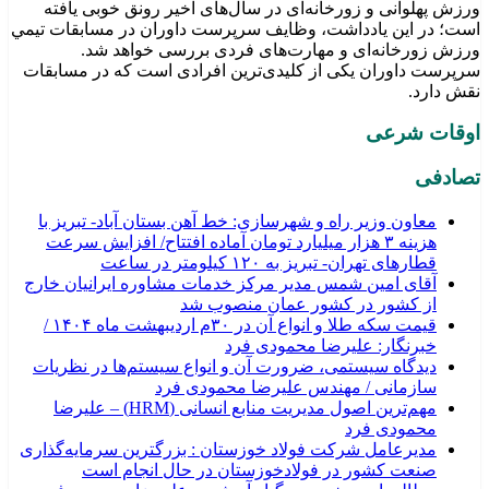
ورزش پهلوانی و زورخانه‌ای در سال‌های اخیر رونق خوبی یافته
است؛ در این یادداشت، وظایف سرپرست داوران در مسابقات تیمي
ورزش زورخانه‌ای و مهارت‌های فردی بررسی خواهد شد.
سرپرست داوران یکی از کلیدی‌ترین افرادی است که در مسابقات
نقش دارد.
اوقات شرعی
تصادفی
معاون وزیر راه و شهرسازی: خط آهن بستان آباد- تبریز با
هزینه ۳ هزار میلیارد تومان آماده افتتاح/ افزایش سرعت
قطارهای تهران- تبریز به ۱۲۰ کیلومتر در ساعت
آقای امین شمس مدیر مرکز خدمات مشاوره ایرانیان خارج
از کشور در کشور عمان منصوب شد
قیمت سکه طلا و انواع آن در ۳۰م اردیبهشت ماه ۱۴۰۴ /
خبرنگار: علیرضا محمودی فرد
دیدگاه سیستمی، ضرورت آن و انواع سیستم‌ها در نظریات
سازمانی / مهندس علیرضا محمودی فرد
مهم‌ترین اصول مدیریت منابع انسانی (HRM) – علیرضا
محمودی فرد
مدیرعامل شرکت فولاد خوزستان : بزرگترین سرمایه‌گذاری
صنعت کشور در فولادخوزستان در حال انجام است