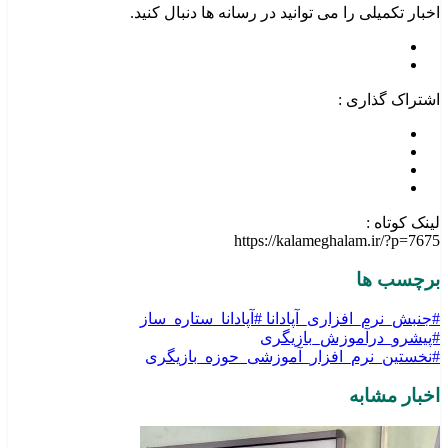
اخبار تکمیلی را می توانید در رسانه ها دنبال کنید.
اشتراک گذاری :
لینک کوتاه :
https://kalameghalam.ir/?p=7675
برچسب ها
#جنبش_نرم_افزاری_آپادانا #آپادانا_ستاره_ساز
#پیشرو_درآموزش_بازیگری
#نخستین_نرم_افزار_آموزشی_حوزه_بازیگری
اخبار مشابه