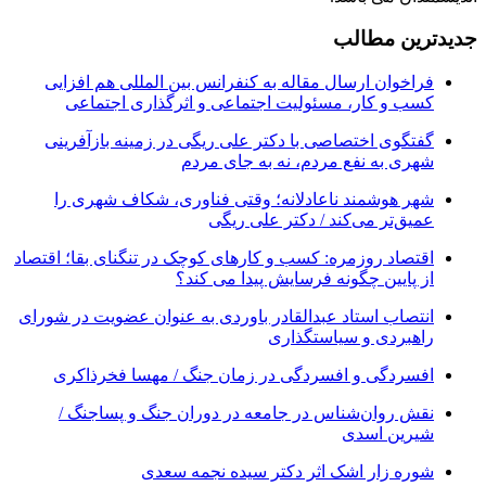
جدیدترین مطالب
فراخوان ارسال مقاله به کنفرانس بین المللی هم افزایی
کسب و کار، مسئولیت اجتماعی و اثرگذاری اجتماعی
گفتگوی اختصاصی با دکتر علی ریگی در زمینه بازآفرینی
شهری به نفع مردم، نه به جای مردم
شهر هوشمند ناعادلانه؛ وقتی فناوری، شکاف شهری را
عمیق‌تر می‌کند / دکتر علی ریگی
اقتصاد روزمره: کسب‌ و کارهای کوچک در تنگنای بقا؛ اقتصاد
از پایین چگونه فرسایش پیدا می کند؟
انتصاب استاد عبدالقادر باوردی به عنوان عضویت در شورای
راهبردی و سیاستگذاری
افسردگی و افسردگی در زمان جنگ / مهسا فخرذاکری
نقش روان‌شناس در جامعه در دوران جنگ و پساجنگ /
شیرین اسدی
شوره زار اشک اثر دکتر سیده نجمه سعدی