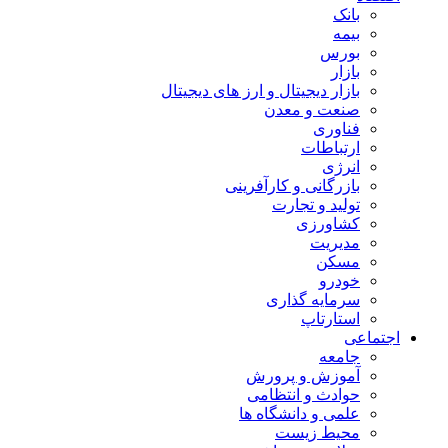
بانک
بیمه
بورس
بازار
بازار دیجیتال و ارز های دیجیتال
صنعت و معدن
فناوری
ارتباطات
انرژی
بازرگانی و کارآفرینی
تولید و تجارت
کشاورزی
مدیریت
مسکن
خودرو
سرمایه گذاری
استارتاپ
اجتماعی
جامعه
آموزش و پرورش
حوادث و انتظامی
علمی و دانشگاه ها
محیط زیست