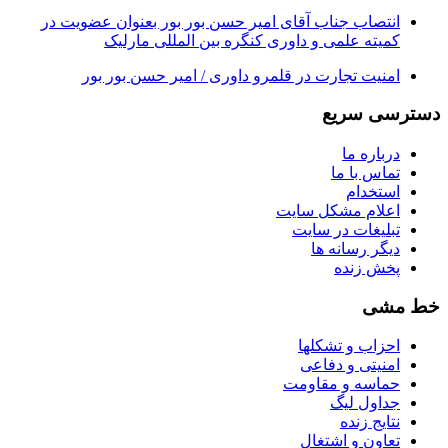
انتصاب جناب آقای امیر حسن بور بور بعنوان عضویت در
کمیته علمی و داوری کنگره بین المللی مارلیک
امنیت تجارت در قلمرو داوری / امیر حسن بور بور
دسترسی سریع
درباره ما
تماس با ما
استخدام
اعلام مشکل سایت
تبلیغات در سایت
ديگر رسانه ها
پخش زنده
خط مشی
احزاب و تشکلها
امنیتی و دفاعی
حماسه و مقاومت
جداول لیگ
نتایج زنده
تعاون و اشتغال