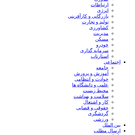
ارتباطات
انرژی
بازرگانی و کارآفرینی
تولید و تجارت
کشاورزی
مدیریت
مسکن
خودرو
سرمایه گذاری
استارتاپ
اجتماعی
جامعه
آموزش و پرورش
حوادث و انتظامی
علمی و دانشگاه ها
محیط زیست
سلامت و بهداشت
کار و اشتغال
حقوقی و قضایی
گردشگری
ورزشی
بین الملل
ارسال مطلب