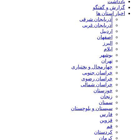
یادداشت
گزارش و گفتگو
اخبار استان ها
آذربایجان شرقی
آذربایجان غربی
اردبیل
اصفهان
البرز
ایلام
بوشهر
تهران
چهارمحال و بختیاری
خراسان جنوبی
خراسان رضوی
خراسان شمالی
خوزستان
زنجان
سمنان
سیستان و بلوچستان
فارس
قزوین
قم
کردستان
کرمان