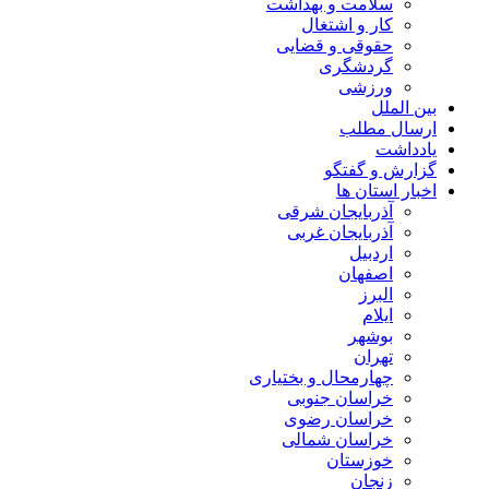
سلامت و بهداشت
کار و اشتغال
حقوقی و قضایی
گردشگری
ورزشی
بین الملل
ارسال مطلب
یادداشت
گزارش و گفتگو
اخبار استان ها
آذربایجان شرقی
آذربایجان غربی
اردبیل
اصفهان
البرز
ایلام
بوشهر
تهران
چهارمحال و بختیاری
خراسان جنوبی
خراسان رضوی
خراسان شمالی
خوزستان
زنجان