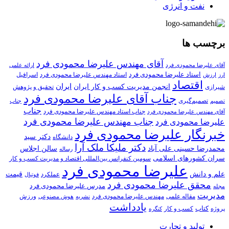
نفت و انرژی
برچسب ها
آقای مهندس علیرضا محمودی فرد
آقای علیرضا محمودی فرد
ارائه علمی
استاد علیرضا محمودی فرد
استاد مهندس علیرضا محمودی فرد
ارزش
اسرافیل
ارز
اقتصاد
انجمن مدیریت کسب و کار ایران
ایران
تحقیق و پژوهش
شیرازی
جناب آقای علیرضا محمودی فرد
تصمیم‌گیری
تصمیم
جناب
جناب
جناب استاد مهندس علیرضا محمودی فرد
آقای مهندس علیرضا محمودی فرد
جناب مهندس علیرضا محمودی فرد
علیرضا محمودی فرد
خبرنگار علیرضا محمودی فرد
دکتر سید
دانشگاه
دکتر ملیکا ملک آرا
محمدرضا حسینی علی آباد
سالن اجلاس
رساله
سران کشورهای اسلامی
سومین کنفرانس بین‌المللی اقتصاد و مدیریت کسب و کار
علیرضا محمودی فرد
علم و دانش
قیمت
عملکرد
فوتبال
محقق علیرضا محمودی فرد
مدرس علیرضا محمودی فرد
مجله
مدیریت
مهندس علیرضا محمودی فرد
ورزش
مقاله علمی
نشریه
هوش مصنوعی
یادداشت
کتاب
کسب و کار
پروژه
کنگره
تولید و تجارت