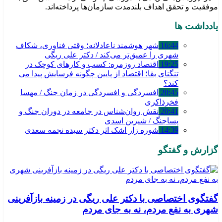
موفقیت و تحقق اهداف بلندمدت سازمان‌ها پرداخته‌اند.
یادداشت ها
16:44
شهر هوشمند ناعادلانه؛ وقتی فناوری، شکاف
شهری را عمیق‌تر می‌کند / دکتر علی ریگی
19:25
اقتصاد روزمره: کسب‌ و کارهای کوچک در
تنگنای بقا؛ اقتصاد از پایین چگونه فرسایش پیدا می
کند؟
20:45
افسردگی و افسردگی در زمان جنگ / مهسا
فخرذاکری
20:41
نقش روان‌شناس در جامعه در دوران جنگ و
پساجنگ / شیرین اسدی
14:39
شوره زار اشک اثر دکتر سیده نجمه سعدی
گزارش و گفتگو
گفتگوی اختصاصی با دکتر علی ریگی در زمینه بازآفرینی
شهری به نفع مردم، نه به جای مردم