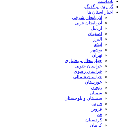
یادداشت
گزارش و گفتگو
اخبار استان ها
آذربایجان شرقی
آذربایجان غربی
اردبیل
اصفهان
البرز
ایلام
بوشهر
تهران
چهارمحال و بختیاری
خراسان جنوبی
خراسان رضوی
خراسان شمالی
خوزستان
زنجان
سمنان
سیستان و بلوچستان
فارس
قزوین
قم
کردستان
کرمان