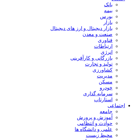
بانک
بیمه
بورس
بازار
بازار دیجیتال و ارز های دیجیتال
صنعت و معدن
فناوری
ارتباطات
انرژی
بازرگانی و کارآفرینی
تولید و تجارت
کشاورزی
مدیریت
مسکن
خودرو
سرمایه گذاری
استارتاپ
اجتماعی
جامعه
آموزش و پرورش
حوادث و انتظامی
علمی و دانشگاه ها
محیط زیست