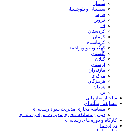
سمنان
سیستان و بلوچستان
فارس
قزوین
قم
کردستان
کرمان
کرمانشاه
کهگیلویه وبویراحمد
گلستان
گیلان
لرستان
مازندران
مرکزی
هرمزگان
همدان
یزد
ساختار سازمانی
مسابقه رسانه ای
مسابقه مجازی مدیریت سواد رسانه ای
دومین مسابقه مجازی مدیریت سواد رسانه ای
کارگاه و دوره های رسانه ای
درباره ما