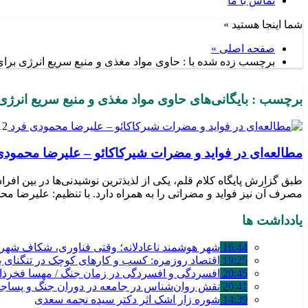
تماس با ما
شما اینجا هستید »
صفحه اصلی »
برچسب زده شده با : حاوی مواد مغذی و منبع سریع انرژی برا
برچسب : بایگانی‌های حاوی مواد مغذی و منبع سریع انرژی 
12 اکتبر 
مطالعه‌ای در فواید و مضرات شیرکاکائو – علیرضا محمودی
طبق گزارش پایگاه کلام قلم، یکی از لذیذترین نوشیدنی‌ها در بین افر
مصرف آن نیز فواید و مضراتی را به همراه دارد. با تنظیم: علیرضا م
یادداشت ها
16:44
شهر هوشمند ناعادلانه؛ وقتی فناوری، شکاف شهری 
19:25
اقتصاد روزمره: کسب‌ و کارهای کوچک در تنگنای بق
20:45
افسردگی و افسردگی در زمان جنگ / مهسا فخرذا
20:41
نقش روان‌شناس در جامعه در دوران جنگ و پساج
14:39
شوره زار اشک اثر دکتر سیده نجمه سعدی