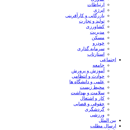
ارتباطات
انرژی
بازرگانی و کارآفرینی
تولید و تجارت
کشاورزی
مدیریت
مسکن
خودرو
سرمایه گذاری
استارتاپ
اجتماعی
جامعه
آموزش و پرورش
حوادث و انتظامی
علمی و دانشگاه ها
محیط زیست
سلامت و بهداشت
کار و اشتغال
حقوقی و قضایی
گردشگری
ورزشی
بین الملل
ارسال مطلب