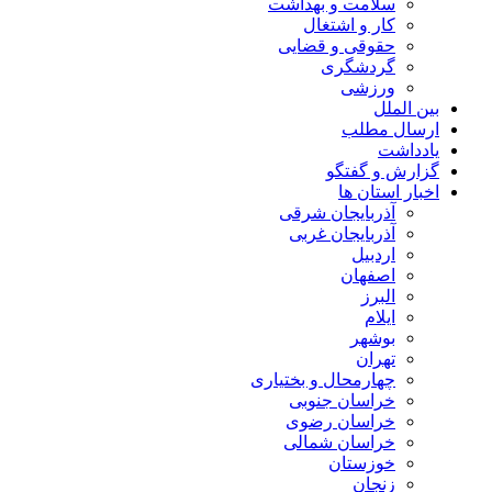
سلامت و بهداشت
کار و اشتغال
حقوقی و قضایی
گردشگری
ورزشی
بین الملل
ارسال مطلب
یادداشت
گزارش و گفتگو
اخبار استان ها
آذربایجان شرقی
آذربایجان غربی
اردبیل
اصفهان
البرز
ایلام
بوشهر
تهران
چهارمحال و بختیاری
خراسان جنوبی
خراسان رضوی
خراسان شمالی
خوزستان
زنجان