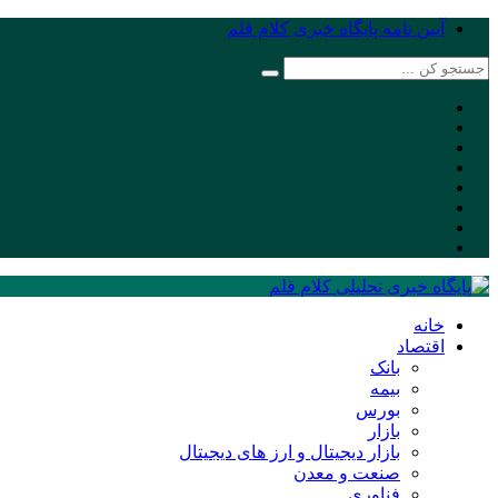
آیین نامه پایگاه خبری کلام قلم
خانه
اقتصاد
بانک
بیمه
بورس
بازار
بازار دیجیتال و ارز های دیجیتال
صنعت و معدن
فناوری