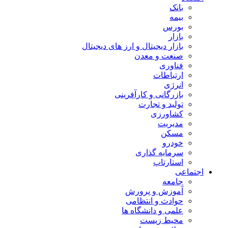
بانک
بیمه
بورس
بازار
بازار دیجیتال و ارز های دیجیتال
صنعت و معدن
فناوری
ارتباطات
انرژی
بازرگانی و کارآفرینی
تولید و تجارت
کشاورزی
مدیریت
مسکن
خودرو
سرمایه گذاری
استارتاپ
اجتماعی
جامعه
آموزش و پرورش
حوادث و انتظامی
علمی و دانشگاه ها
محیط زیست