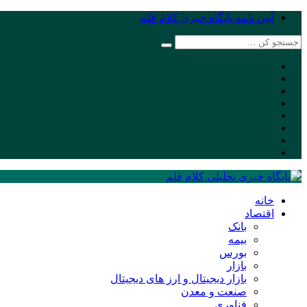
آیین نامه پایگاه خبری کلام قلم
خانه
اقتصاد
بانک
بیمه
بورس
بازار
بازار دیجیتال و ارز های دیجیتال
صنعت و معدن
فناوری