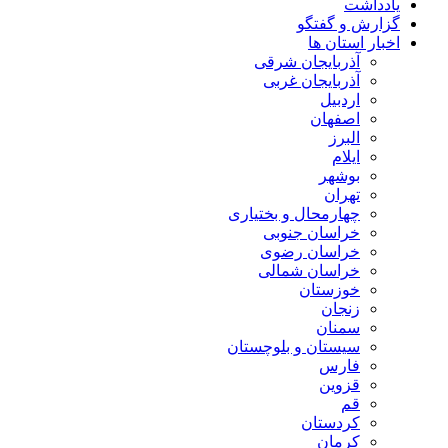
یادداشت
گزارش و گفتگو
اخبار استان ها
آذربایجان شرقی
آذربایجان غربی
اردبیل
اصفهان
البرز
ایلام
بوشهر
تهران
چهارمحال و بختیاری
خراسان جنوبی
خراسان رضوی
خراسان شمالی
خوزستان
زنجان
سمنان
سیستان و بلوچستان
فارس
قزوین
قم
کردستان
کرمان