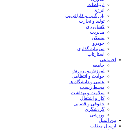
ارتباطات
انرژی
بازرگانی و کارآفرینی
تولید و تجارت
کشاورزی
مدیریت
مسکن
خودرو
سرمایه گذاری
استارتاپ
اجتماعی
جامعه
آموزش و پرورش
حوادث و انتظامی
علمی و دانشگاه ها
محیط زیست
سلامت و بهداشت
کار و اشتغال
حقوقی و قضایی
گردشگری
ورزشی
بین الملل
ارسال مطلب