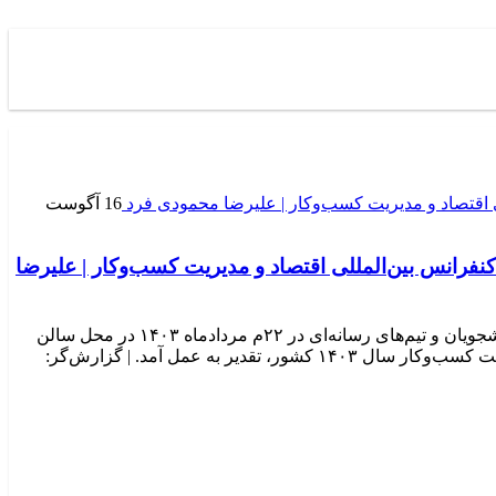
16 آگوست
 در اختتامیه سومین کنفرانس بین‌المللی اقتصاد و مدیریت کسب‌وکار | علیرضا
طبق گزارش کلام قلم، سومین کنفرانس بین‌المللی اقتصاد و مدیریت کسب و کار، با حضور جمع کثیری از فرهیختگان، اساتید، محققین، دانشجویان و تیم‌های رسانه‌ای در ۲۲م مردادماه ۱۴۰۳ در محل سالن
اجلاس سران کشورهای اسلامی، برگزار گردید. در پایان این کنفرانس، از جناب آقای دکتر سیدجعفر مرعشی، به عنوان چهره برجسته مدیریت کسب‌وکار سال ۱۴۰۳ کشور، تقدیر به عمل آمد. | گزارش‌گر: