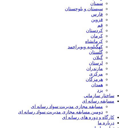
سمنان
سیستان و بلوچستان
فارس
قزوین
قم
کردستان
کرمان
کرمانشاه
کهگیلویه وبویراحمد
گلستان
گیلان
لرستان
مازندران
مرکزی
هرمزگان
همدان
یزد
ساختار سازمانی
مسابقه رسانه ای
مسابقه مجازی مدیریت سواد رسانه ای
دومین مسابقه مجازی مدیریت سواد رسانه ای
کارگاه و دوره های رسانه ای
درباره ما