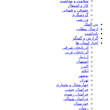
سلامت و بهداشت
کار و اشتغال
حقوقی و قضایی
گردشگری
ورزشی
بین الملل
ارسال مطلب
یادداشت
گزارش و گفتگو
اخبار استان ها
آذربایجان شرقی
آذربایجان غربی
اردبیل
اصفهان
البرز
ایلام
بوشهر
تهران
چهارمحال و بختیاری
خراسان جنوبی
خراسان رضوی
خراسان شمالی
خوزستان
زنجان