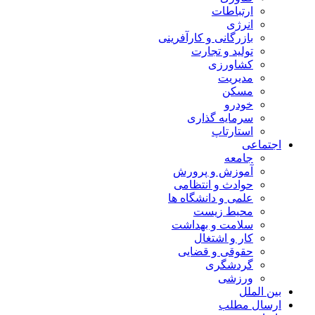
ارتباطات
انرژی
بازرگانی و کارآفرینی
تولید و تجارت
کشاورزی
مدیریت
مسکن
خودرو
سرمایه گذاری
استارتاپ
اجتماعی
جامعه
آموزش و پرورش
حوادث و انتظامی
علمی و دانشگاه ها
محیط زیست
سلامت و بهداشت
کار و اشتغال
حقوقی و قضایی
گردشگری
ورزشی
بین الملل
ارسال مطلب