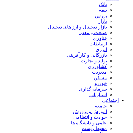
بانک
بیمه
بورس
بازار
بازار دیجیتال و ارز های دیجیتال
صنعت و معدن
فناوری
ارتباطات
انرژی
بازرگانی و کارآفرینی
تولید و تجارت
کشاورزی
مدیریت
مسکن
خودرو
سرمایه گذاری
استارتاپ
اجتماعی
جامعه
آموزش و پرورش
حوادث و انتظامی
علمی و دانشگاه ها
محیط زیست