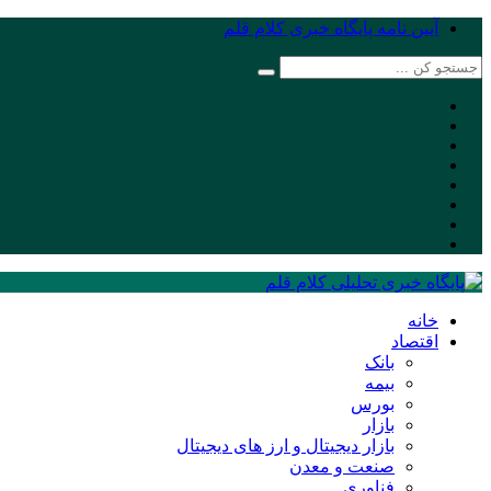
آیین نامه پایگاه خبری کلام قلم
خانه
اقتصاد
بانک
بیمه
بورس
بازار
بازار دیجیتال و ارز های دیجیتال
صنعت و معدن
فناوری