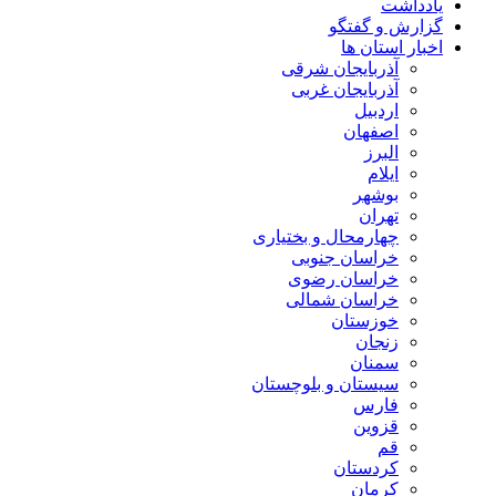
یادداشت
گزارش و گفتگو
اخبار استان ها
آذربایجان شرقی
آذربایجان غربی
اردبیل
اصفهان
البرز
ایلام
بوشهر
تهران
چهارمحال و بختیاری
خراسان جنوبی
خراسان رضوی
خراسان شمالی
خوزستان
زنجان
سمنان
سیستان و بلوچستان
فارس
قزوین
قم
کردستان
کرمان