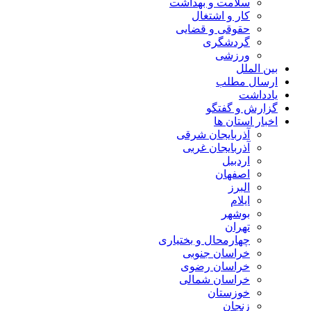
سلامت و بهداشت
کار و اشتغال
حقوقی و قضایی
گردشگری
ورزشی
بین الملل
ارسال مطلب
یادداشت
گزارش و گفتگو
اخبار استان ها
آذربایجان شرقی
آذربایجان غربی
اردبیل
اصفهان
البرز
ایلام
بوشهر
تهران
چهارمحال و بختیاری
خراسان جنوبی
خراسان رضوی
خراسان شمالی
خوزستان
زنجان