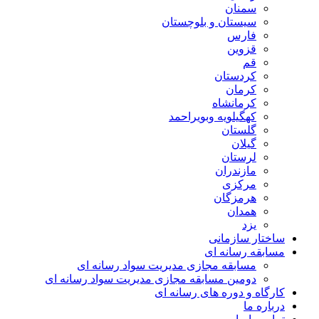
سمنان
سیستان و بلوچستان
فارس
قزوین
قم
کردستان
کرمان
کرمانشاه
کهگیلویه وبویراحمد
گلستان
گیلان
لرستان
مازندران
مرکزی
هرمزگان
همدان
یزد
ساختار سازمانی
مسابقه رسانه ای
مسابقه مجازی مدیریت سواد رسانه ای
دومین مسابقه مجازی مدیریت سواد رسانه ای
کارگاه و دوره های رسانه ای
درباره ما