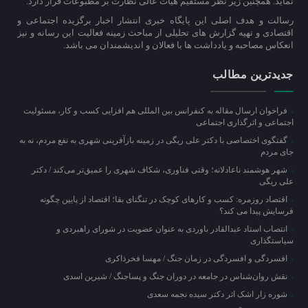
نماید. همچنین زیر نظر مستقیم هیات عالی نظارت بر مطبوعات قرار دارد.
رسالت و هدف اصلی این پایگاه خبری انتشار اخبار برگزیده اجتماعی و
اقتصادی و تهیه گزارش های تحلیلی از مباحث زمینه فعالیت این رسانه و نیز
انعکاس مصاحبه و یادداشت ها با فعالان و اندیشمندان می باشد.
جدیدترین مطالب
فراخوان ارسال مقاله به کنفرانس بین المللی هم افزایی کسب و کار، مسئولیت
اجتماعی و اثرگذاری اجتماعی
گفتگوی اختصاصی با دکتر علی ریگی در زمینه بازآفرینی شهری به نفع مردم، نه به
جای مردم
شهر هوشمند ناعادلانه؛ وقتی فناوری، شکاف شهری را عمیق‌تر می‌کند / دکتر
علی ریگی
اقتصاد روزمره: کسب‌ و کارهای کوچک در تنگنای بقا؛ اقتصاد از پایین چگونه
فرسایش پیدا می کند؟
انتصاب استاد عبدالقادر باوردی به عنوان عضویت در شورای راهبردی و
سیاستگذاری
افسردگی و افسردگی در زمان جنگ / مهسا فخرذاکری
نقش روان‌شناس در جامعه در دوران جنگ و پساجنگ / شیرین اسدی
شوره زار اشک اثر دکتر سیده نجمه سعدی