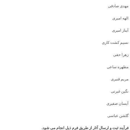
مهدی صادقی
الهه امیری
آیناز امیری
نسیم کشت کاری
زهرا حقی
مطهره ساعی
مریم قنبری
نگین غیرتی
آیسان صفیری
گلشن عباسی
فرآیند ثبت و ارسال آثار از طریق فرم ذیل انجام می شود.