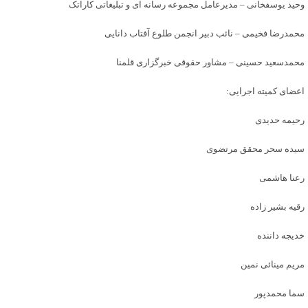
وحید یوسفخانی – مدیرعامل مجموعه رسانه ای و تبلیغاتی کاراتک
محمدرضا فخیمی – نائب دبیر انجمن طلوع آفتاب دانایی
محمدسعید حسینی – مشاور حقوقی خبرگزاری قلمنا
اعضای کمیته اجرایی:
رحیمه حدیدی
سیده سحر محقق مرتضوی
رعنا هاشمی
رقیه بشیر زاده
خدیجه داننده
مریم مینائی نمین
سما محمدپور