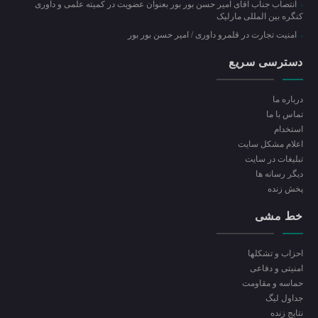
انتصاب جناب آقای امیر حسن بور بور بعنوان عضویت در کمیته علمی و داوری
کنگره بین المللی مارلیک
امنیت تجارت در قلمرو داوری / امیر حسن بور بور
دسترسی سریع
درباره ما
تماس با ما
استخدام
اعلام مشکل سایت
تبلیغات در سایت
ديگر رسانه ها
پخش زنده
خط مشی
احزاب و تشکلها
امنیتی و دفاعی
حماسه و مقاومت
جداول لیگ
نتایج زنده