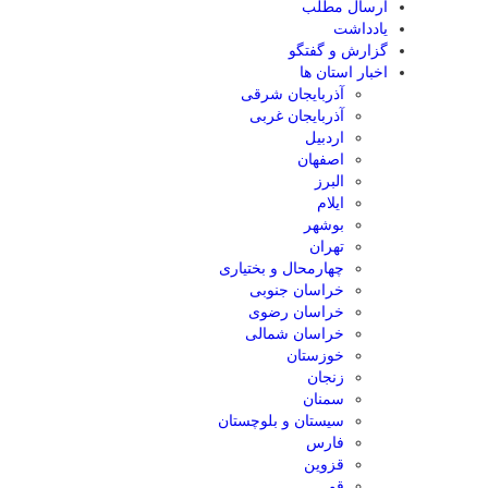
ارسال مطلب
یادداشت
گزارش و گفتگو
اخبار استان ها
آذربایجان شرقی
آذربایجان غربی
اردبیل
اصفهان
البرز
ایلام
بوشهر
تهران
چهارمحال و بختیاری
خراسان جنوبی
خراسان رضوی
خراسان شمالی
خوزستان
زنجان
سمنان
سیستان و بلوچستان
فارس
قزوین
قم