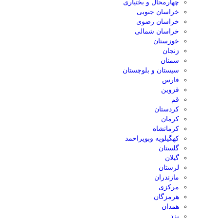
چهارمحال و بختیاری
خراسان جنوبی
خراسان رضوی
خراسان شمالی
خوزستان
زنجان
سمنان
سیستان و بلوچستان
فارس
قزوین
قم
کردستان
کرمان
کرمانشاه
کهگیلویه وبویراحمد
گلستان
گیلان
لرستان
مازندران
مرکزی
هرمزگان
همدان
یزد