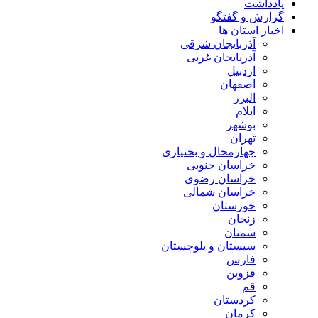
یادداشت
گزارش و گفتگو
اخبار استان ها
آذربایجان شرقی
آذربایجان غربی
اردبیل
اصفهان
البرز
ایلام
بوشهر
تهران
چهارمحال و بختیاری
خراسان جنوبی
خراسان رضوی
خراسان شمالی
خوزستان
زنجان
سمنان
سیستان و بلوچستان
فارس
قزوین
قم
کردستان
کرمان