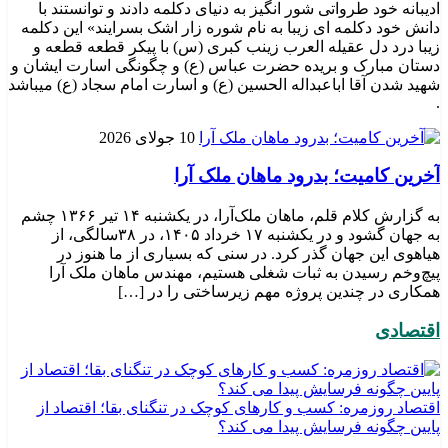
ادیبانه خود طرواتی شور انگیز به دنیای دکلمه دادند و توانستند با
دانش خود دکلمه ای زیبا به نام شوره زار اشک بسرایند» این دکلمه
زیبا درد دل عقیله العرب زینب کبری (س) با پیکر قطعه قطعه و
دستان مبارک و بریده حضرت عباس (ع) و چگونگی اسارت ایشان و
شهید شدن آقا اباعبداله الحسین (ع) و اسارت امام سجاد (ع) میباشد
.
10 جولای 2026
​آخرین کامیت؛ بدرود ماهان ملک آرا
به گزارش کلام قلم، ماهان ملک‌آرا، در یکشنبه ۱۴ تیر ۱۳۶۶ چشم
به جهان گشود و در یکشنبه ۱۷ خرداد ۱۴۰۵، در ۳۸سالگی، از
هیاهوی این جهان گذر کرد. در سنی که بسیاری از ما هنوز در
پیچ‌وخم رسیدن به ثبات شغلی هستیم، مهندس ماهان ملک آرا
همکاری در چندین پروژه مهم زیرساختی را در […]
اقتصادی
اقتصاد روزمره: کسب‌ و کارهای کوچک در تنگنای بقا؛ اقتصاد از
پایین چگونه فرسایش پیدا می کند؟