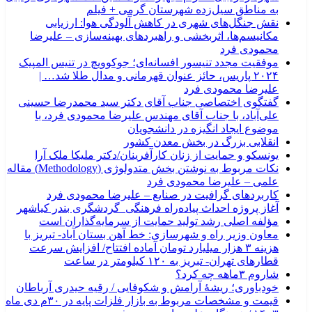
به مناطق سیل‌زده شهرستان گرمی + فیلم
نقش جنگل‌های شهری در کاهش آلودگی هوا: ارزیابی
مکانیسم‌ها، اثربخشی و راهبردهای بهینه‌سازی – علیرضا
محمودی فرد
موفقیت مجدد تنیسور افسانه‌ای؛ جوکوویچ در تنیس المپیک
۲۰۲۴ پاریس، حائز عنوان قهرمانی و مدال طلا شد… |
علیرضا محمودی فرد
گفتگوی اختصاصی جناب آقای دکتر سید محمدرضا حسینی
علی‌آباد، با جناب آقای مهندس علیرضا محمودی فرد، با
موضوع ایجاد انگیزه در دانشجویان
انقلابی بزرگ در بخش معدن کشور
یونسکو و حمایت از زنان کارآفرینان/دکتر ملیکا ملک آرا
نکات مربوط به نوشتن بخش متدولوژی (Methodology) مقاله
علمی – علیرضا محمودی فرد
کاربردهای گرافیت در صنایع – علیرضا محمودی فرد
آغاز پروژه احداث پیاده‌راه فرهنگی_گردشگری بندر کیاشهر
مؤلفه اصلی رشد تولید حمایت از سرمایه‌گذاران است
معاون وزیر راه و شهرسازی: خط آهن بستان آباد- تبریز با
هزینه ۳ هزار میلیارد تومان آماده افتتاح/ افزایش سرعت
قطارهای تهران- تبریز به ۱۲۰ کیلومتر در ساعت
شاروم ۳ماهه چه کرد؟
خودباوری؛ ریشهٔ آرامش و شکوفایی / رقیه حیدری آرباطان
قیمت و مشخصات مربوط به بازار فلزات پایه در ۳۰م دی ماه