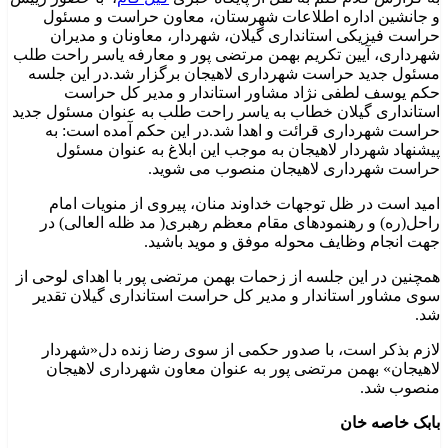
و جانشین اداره اطلاعات شهرستان، معاون حراست و مسئول
حراست فیزیکی استانداری گیلان، شهردار، معاونان و مدیران
شهرداری، آیین تکریم بهمن مرتضی پور و معارفه یاسر راحت طلب
مسئول جدید حراست شهرداری لاهیجان برگزار شد.در این جلسه
حکم یوسف لطفی نژاد مشاور استاندار و مدیر کل حراست
استانداری گیلان خطاب به یاسر راحت طلب به عنوان مسئول جدید
حراست شهرداری قرائت و اهدا شد.در این حکم آمده است: به
پیشنهاد شهردار لاهیجان به موجب این ابلاغ به عنوان مسئول
حراست شهرداری لاهیجان منصوب می شوید.
امید است در ظل توجهات خداوند منان، پیروی از منویات امام
راحل(ره) و رهنمودهای مقام معظم رهبری( مد ظله العالی) در
جهت انجام وظایف محوله موفق و موید باشید.
همچنین در این جلسه از زحمات بهمن مرتضی پور با اهدای لوحی از
سوی مشاور استاندار و مدیر کل حراست استانداری گیلان تقدیر
شد.
لازم بذکر است، با صدور حکمی از سوی رضا زنده دل«شهردار
لاهیجان» بهمن مرتضی پور به عنوان معاون شهرداری لاهیجان
منصوب شد.
بابک خاصه خان