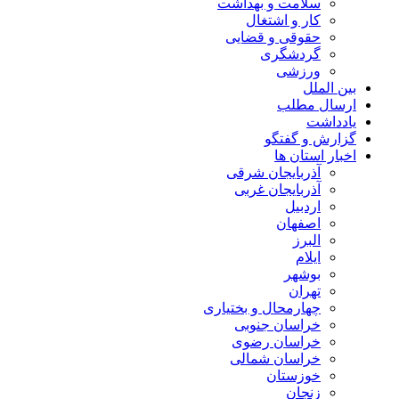
سلامت و بهداشت
کار و اشتغال
حقوقی و قضایی
گردشگری
ورزشی
بین الملل
ارسال مطلب
یادداشت
گزارش و گفتگو
اخبار استان ها
آذربایجان شرقی
آذربایجان غربی
اردبیل
اصفهان
البرز
ایلام
بوشهر
تهران
چهارمحال و بختیاری
خراسان جنوبی
خراسان رضوی
خراسان شمالی
خوزستان
زنجان