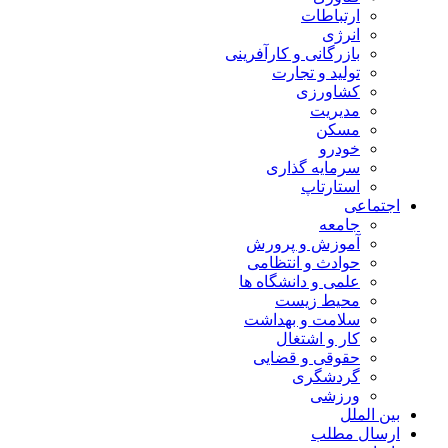
ارتباطات
انرژی
بازرگانی و کارآفرینی
تولید و تجارت
کشاورزی
مدیریت
مسکن
خودرو
سرمایه گذاری
استارتاپ
اجتماعی
جامعه
آموزش و پرورش
حوادث و انتظامی
علمی و دانشگاه ها
محیط زیست
سلامت و بهداشت
کار و اشتغال
حقوقی و قضایی
گردشگری
ورزشی
بین الملل
ارسال مطلب