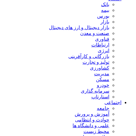
بانک
بیمه
بورس
بازار
بازار دیجیتال و ارز های دیجیتال
صنعت و معدن
فناوری
ارتباطات
انرژی
بازرگانی و کارآفرینی
تولید و تجارت
کشاورزی
مدیریت
مسکن
خودرو
سرمایه گذاری
استارتاپ
اجتماعی
جامعه
آموزش و پرورش
حوادث و انتظامی
علمی و دانشگاه ها
محیط زیست